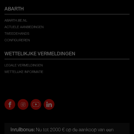
ABARTH
ABARTH.BE.NL
ACTUELE AANBIEDINGEN
TWEEDEHANDS
CONFIGUREREN
WETTELIKJKE VERMELDINGEN
LEGALE VERMELDINGEN
WETTELIJKE INFORMATIE
Inruilbonus:
Nu tot 2000 € op de aankoop van een
*Bonus geldig op alle aankopen van nieuwe voertuigen tot 2026-7-31 in