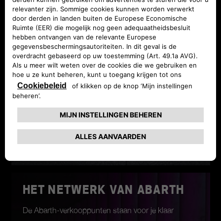
Waardebepaling van alle merken, een eenvoudige
administratieve procedure.
Je krijgt een correcte waardebepaling dankzij
de expertise van onze experten. Je kan
vervolgens je wagen eenvoudig laten overnemen
door één van onze verkooppunten.
MEER WETEN
HET NETWERK VAN ABARTH
De Abarth-verkooppunten staan voor je klaar