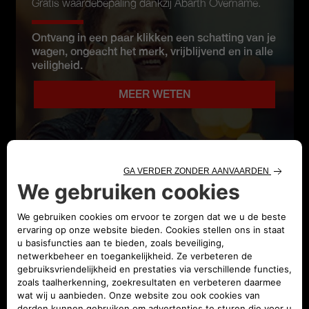
Gratis waardebepaling dankzij Abarth Overname.
Ontvang in een paar klikken een schatting van je
wagen, ongeacht het merk, vrijblijvend en in alle
veiligheid.
MEER WETEN
WAAROM KIEZEN VOOR
ABARTH OVERNAME?